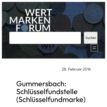
Zum
Inhalt
springen
S
Suchen
u
c
h
e
28. Februar 2016
n
Gummersbach:
Schlüsselfundstelle
(Schlüsselfundmarke)