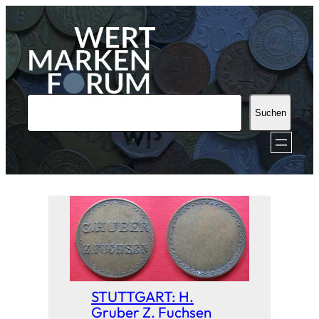
Zum
Inhalt
springen
S
Suchen
u
c
h
e
n
STUTTGART: H.
Gruber Z. Fuchsen