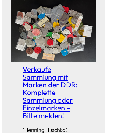
Verkaufe
Sammlung mit
Marken der DDR:
Komplette
Sammlung oder
Einzelmarken –
Bitte melden!
(Henning Huschka)