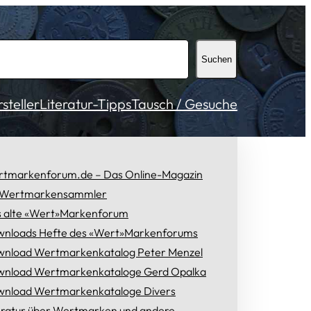
Suchen
teller
Literatur-Tipps
Tausch / Gesuche
tmarkenforum.de – Das Online-Magazin
 Wertmarkensammler
 alte «Wert»Markenforum
nloads Hefte des «Wert»Markenforums
nload Wertmarkenkatalog Peter Menzel
nload Wertmarkenkataloge Gerd Opalka
nload Wertmarkenkataloge Divers
eratur über Wertmarken und andere