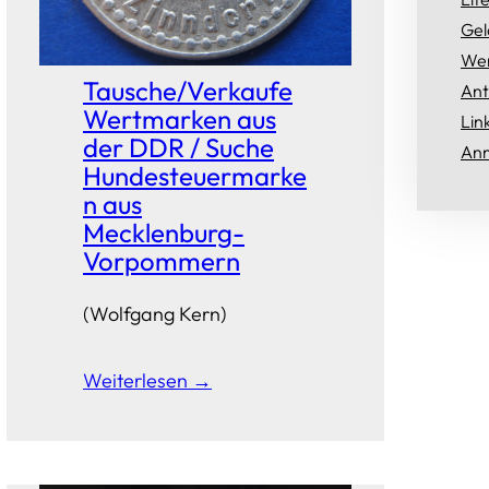
Gel
Wer
Tausche/Verkaufe
Ant
Wertmarken aus
Lin
der DDR / Suche
Anm
Hundesteuermarke
n aus
Mecklenburg-
Vorpommern
(Wolfgang Kern)
Weiterlesen →