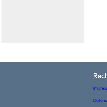
Rech
Impres
Datens