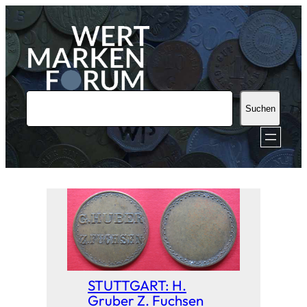
Zum
Inhalt
springen
S
Suchen
u
c
h
e
n
STUTTGART: H.
Gruber Z. Fuchsen