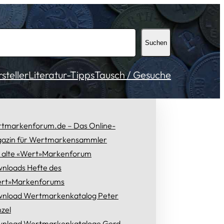
Suchen
teller
Literatur-Tipps
Tausch / Gesuche
tmarkenforum.de – Das Online-
azin für Wertmarkensammler
 alte «Wert»Markenforum
nloads Hefte des
rt»Markenforums
nload Wertmarkenkatalog Peter
zel
nload Wertmarkenkataloge Gerd