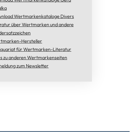
lka
nload Wertmarkenkataloge Divers
eratur über Wertmarken und andere
dersatzzeichen
tmarken-Hersteller
iquariat für Wertmarken-Literatur
ks zu anderen Wertmarkenseiten
eldung zum Newsletter