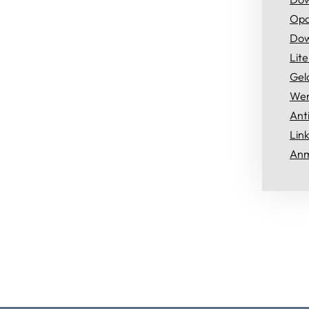
Opa
Dow
Lit
Gel
Wer
Ant
Lin
Anm